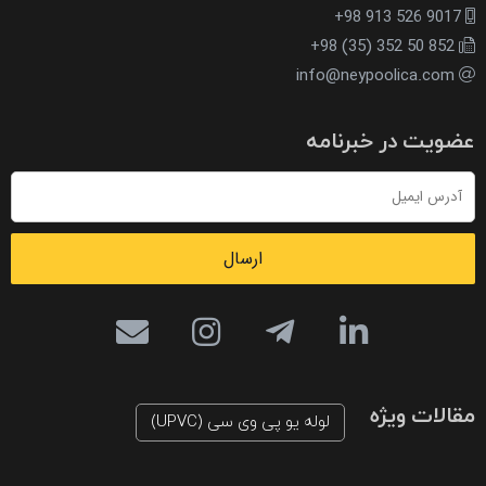
+98 913 526 9017
+98 (35) 352 50 852
info@neypoolica.com
عضویت در خبرنامه
ارسال
مقالات ویژه
لوله یو پی وی سی (UPVC)