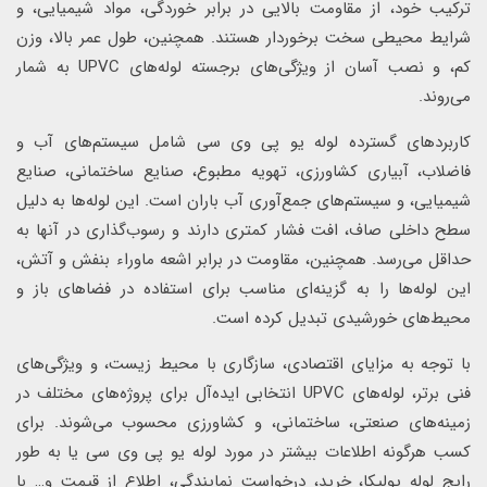
ترکیب خود، از مقاومت بالایی در برابر خوردگی، مواد شیمیایی، و
به حداقل تعمیر و نگهداری دارند. UPVC همچنین یک ماده
شرایط محیطی سخت برخوردار هستند. همچنین، طول عمر بالا، وزن
سازگار با محیط زیست است که می تواند بازیافت شود. این
کم، و نصب آسان از ویژگی‌های برجسته لوله‌های UPVC به شمار
امر UPVC را به گزینه ای عالی برای پروژه های پایدار تبدیل
می‌روند.
می کند.
کاربردهای گسترده لوله‌ یو پی وی سی شامل سیستم‌های آب و
فاضلاب، آبیاری کشاورزی، تهویه مطبوع، صنایع ساختمانی، صنایع
شیمیایی، و سیستم‌های جمع‌آوری آب باران است. این لوله‌ها به دلیل
سطح داخلی صاف، افت فشار کمتری دارند و رسوب‌گذاری در آنها به
حداقل می‌رسد. همچنین، مقاومت در برابر اشعه ماوراء بنفش و آتش،
این لوله‌ها را به گزینه‌ای مناسب برای استفاده در فضاهای باز و
محیط‌های خورشیدی تبدیل کرده است.
با توجه به مزایای اقتصادی، سازگاری با محیط زیست، و ویژگی‌های
فنی برتر، لوله‌های UPVC انتخابی ایده‌آل برای پروژه‌های مختلف در
زمینه‌های صنعتی، ساختمانی، و کشاورزی محسوب می‌شوند. برای
کسب هرگونه اطلاعات بیشتر در مورد لوله یو پی وی سی یا به طور
رایج لوله پولیکا، خرید، درخواست نمایندگی، اطلاع از قیمت و… با