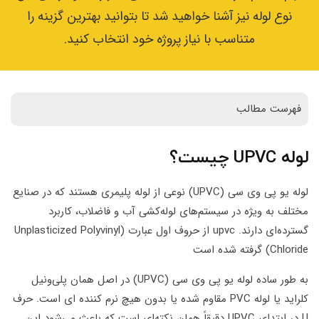
ها
نوع لوله نیز آشنا خواهید شد تا بتوانید بهترین گزینه را
متناسب با نیاز پروژه خود انتخاب کنید.
وبلاگ
پشتیبانی
فهرست مطالب
لوله UPVC چیست؟
لوله یو پی وی سی (UPVC) نوعی از لوله‌ پلیمری هستند که در صنایع
مختلف به ویژه در سیستم‌های لوله‌کشی آب و فاضلاب، کاربرد
گسترده‌ای دارند. upvc از حروف اول عبارت (Unplasticized Polyvinyl
Chloride) گرفته شده است
به طور ساده لوله یو پی وی سی (UPVC) در اصل همان پلی‌ونیل
کلراید یا لوله PVC مقاوم شده یا بدون هیچ نرم کننده ای است. حرف
U در ابتدای UPVC دقیقاً همان نکته‌ای است که باعث می‌شود این