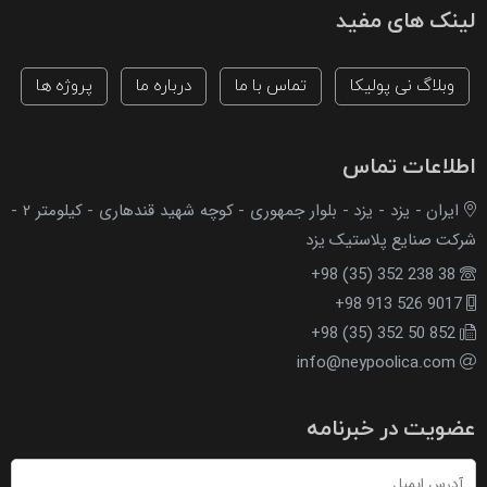
لینک های مفید
وبلاگ نی پولیکا
تماس با ما
درباره ما
پروژه ها
اطلاعات تماس
ایران - یزد - یزد - بلوار جمهوری - کوچه شهید قندهاری - کیلومتر ۲ -
شرکت صنایع پلاستیک یزد
+98 (35) 352 238 38
+98 913 526 9017
+98 (35) 352 50 852
info@neypoolica.com
عضویت در خبرنامه