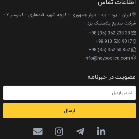
اطلاعات تماس
ایران - یزد - یزد - بلوار جمهوری - کوچه شهید قندهاری - کیلومتر ۲ -
شرکت صنایع پلاستیک یزد
+98 (35) 352 238 38
+98 913 526 9017
+98 (35) 352 50 852
info@neypoolica.com
عضویت در خبرنامه
ارسال