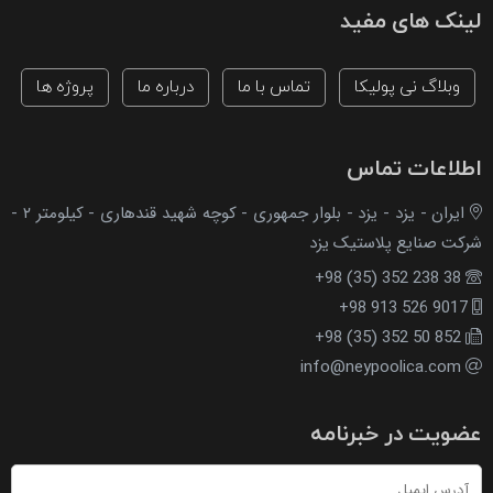
لینک های مفید
وبلاگ نی پولیکا
تماس با ما
درباره ما
پروژه ها
اطلاعات تماس
ایران - یزد - یزد - بلوار جمهوری - کوچه شهید قندهاری - کیلومتر ۲ -
شرکت صنایع پلاستیک یزد
+98 (35) 352 238 38
+98 913 526 9017
+98 (35) 352 50 852
info@neypoolica.com
عضویت در خبرنامه