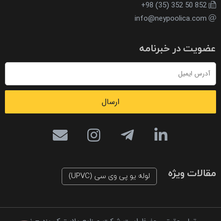
+98 (35) 352 50 852
info@neypoolica.com
عضویت در خبرنامه
ارسال
مقالات ویژه
لوله یو پی وی سی (UPVC)