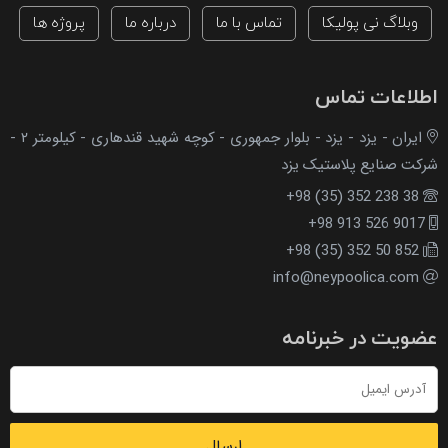
وبلاگ نی پولیکا
تماس با ما
درباره ما
پروژه ها
اطلاعات تماس
ایران - یزد - یزد - بلوار جمهوری - کوچه شهید قندهاری - کیلومتر ۲ -
شرکت صنایع پلاستیک یزد
+98 (35) 352 238 38
+98 913 526 9017
+98 (35) 352 50 852
info@neypoolica.com
عضویت در خبرنامه
ارسال