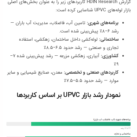
گزارش HDIN Research کاربردهای زیر را به عنوان بخش‌های اصلی
بازار لوله‌های UPVC شناسایی کرده است:
برنامه‌های شهری:
تامین آب، فاضلاب، مدیریت آب باران —
رشد ۶–۸٪ پیش‌بینی شده است.
ساختمانی:
لوله‌کشی داخل ساختمان، زهکشی، استفاده
تجاری و صنعتی — رشد حدود ۶.۵–۸.۵٪
کشاورزی:
آبیاری، زهکشی مزرعه — رشد پیش‌بینی شده ۷–
۹٪
کاربردهای صنعتی و تخصصی:
معدن، صنایع شیمیایی و سایر
موارد — رشد حدود ۵.۵–۷.۵٪
نمودار رشد بازار UPVC بر اساس کاربردها